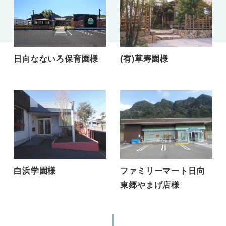
日向なないろ保育園様
(有)草寿園様
白浜学園様
ファミリーマート日向
東郷やまげ店様