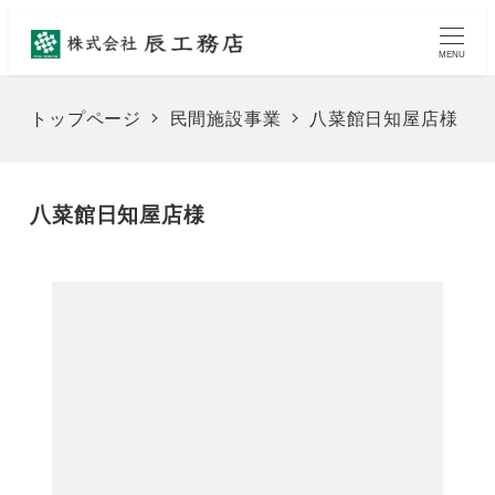
メ
イ
MENU
ン
コ
トップページ
民間施設事業
八菜館日知屋店様
ン
テ
ン
八菜館日知屋店様
ツ
へ
移
動