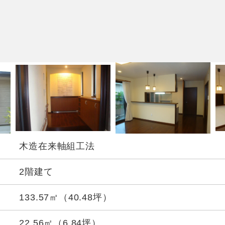
木造在来軸組工法
2階建て
133.57㎡（40.48坪）
22.56㎡（6.84坪）