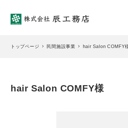
メ
イ
ン
コ
ン
テ
トップページ
民間施設事業
hair Salon COMFY
ン
ツ
へ
移
hair Salon COMFY様
動